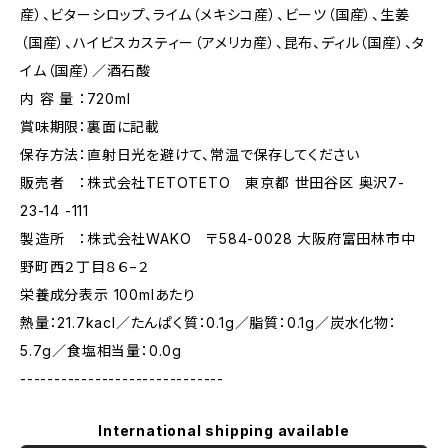
産）、ビターシロップ、ライム（メキシコ産）、ビーツ（国産）、生姜
（国産）、ハイビスカスティー（アメリカ産）、昆布、ディル（国産）、タ
イム（国産）／酒石酸
内 容 量 ：720ml
賞味期限：裏面に記載
保存方法：直射日光を避けて、常温で保存してください
販売者 ：株式会社TETOTETO 東京都 世田谷区 奥沢7-
23-14 -111
製造所 ：株式会社WAKO 〒584-0028 大阪府富田林市中
野町西２丁目８６−２
栄養成分表示 100mlあたり
熱量：21.7kacl／たんぱく質：0.1g／脂質：0.1g／炭水化物：
5.7g／食塩相当量：0.0g
------------------------------
International shipping available